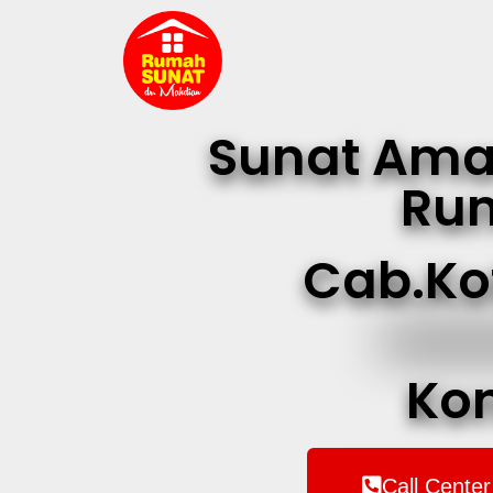
Sunat Ama
Rum
Cab.Ko
Ko
Call Center