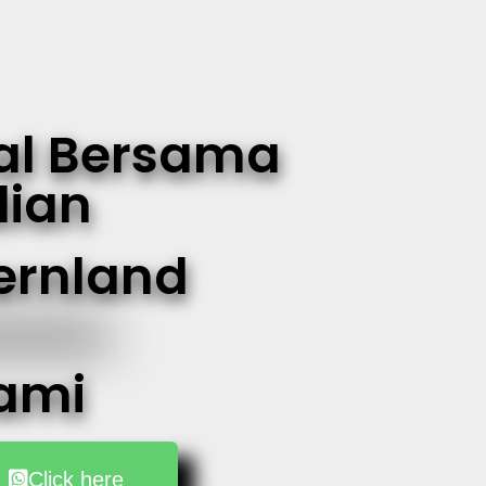
al Bersama
dian
ernland
ami
Click here