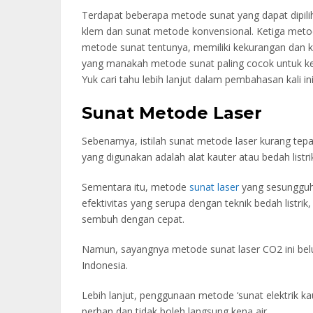
Terdapat beberapa metode sunat yang dapat dipili
klem dan sunat metode konvensional. Ketiga metod
metode sunat tentunya, memiliki kekurangan dan 
yang manakah metode sunat paling cocok untuk k
Yuk cari tahu lebih lanjut dalam pembahasan kali ini
Sunat Metode Laser
Sebenarnya, istilah sunat metode laser kurang tepa
yang digunakan adalah alat kauter atau bedah listr
Sementara itu, metode
sunat laser
yang sesungguhn
efektivitas yang serupa dengan teknik bedah listrik
sembuh dengan cepat.
Namun, sayangnya metode sunat laser CO2 ini belum
Indonesia.
Lebih lanjut, penggunaan metode ‘sunat elektrik ka
perban dan tidak boleh langsung kena air.