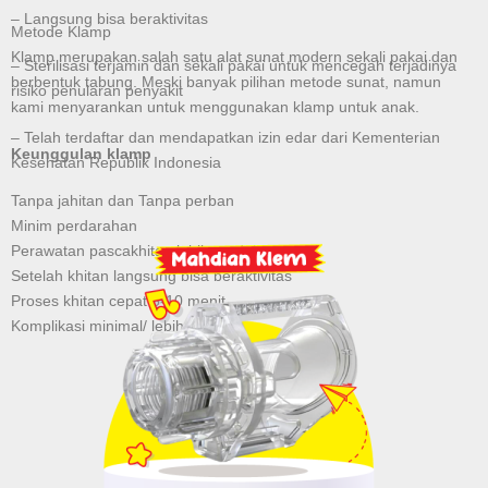
– Langsung bisa beraktivitas
Metode Klamp
Klamp merupakan salah satu alat sunat modern sekali pakai dan
– Sterilisasi terjamin dan sekali pakai untuk mencegah terjadinya
berbentuk tabung. Meski banyak pilihan metode sunat, namun
risiko penularan penyakit
kami menyarankan untuk menggunakan klamp untuk anak.
– Telah terdaftar dan mendapatkan izin edar dari Kementerian
Keunggulan klamp
Kesehatan Republik Indonesia
Tanpa jahitan dan Tanpa perban
Minim perdarahan
Perawatan pascakhitan lebih mudah
Setelah khitan langsung bisa beraktivitas
Proses khitan cepat 5-10 menit
Komplikasi minimal/ lebih aman