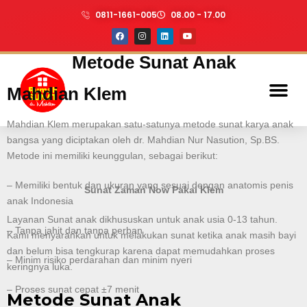
0811-1661-005
08.00 - 17.00
Metode Sunat Anak
Mahdian Klem
Mahdian Klem merupakan satu-satunya metode sunat karya anak
bangsa yang diciptakan oleh dr. Mahdian Nur Nasution, Sp.BS.
Metode ini memiliki keunggulan, sebagai berikut:
– Memiliki bentuk dan ukuran yang sesuai dengan anatomis penis
Sunat Zaman Now Pakai Klem
anak Indonesia
Layanan Sunat anak dikhususkan untuk anak usia 0-13 tahun.
– Tanpa jahit dan tanpa perban
Kami menyarankan untuk melakukan sunat ketika anak masih bayi
dan belum bisa tengkurap karena dapat memudahkan proses
– Minim risiko perdarahan dan minim nyeri
keringnya luka.
– Proses sunat cepat ±7 menit
Metode Sunat Anak