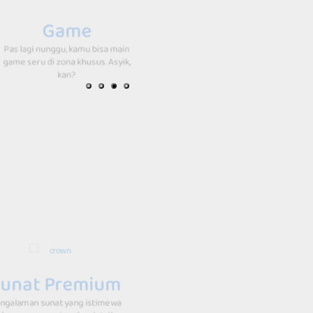
Kamu bisa main game atau 
video kesukaanmu karena
Game
internet cepat di seluruh kl
as lagi nunggu, kamu bisa main
me seru di zona khusus. Asyik,
kan?
Sunat Gem
unat Premium
Layanan sunat aman dan n
ngalaman sunat yang istimewa