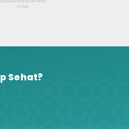
untuk yang memiliki tubuh 
dengan perawatan dan detail
terbaik.
p Sehat?​