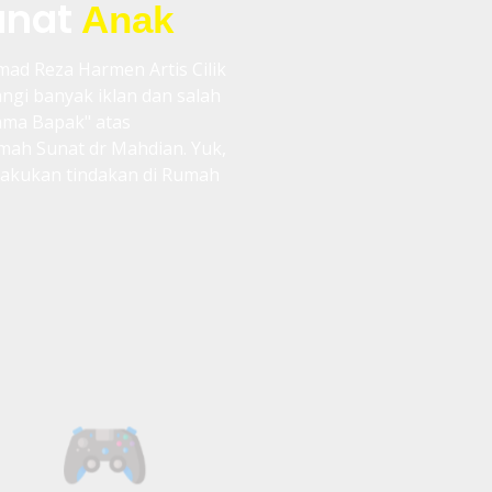
unat
Anak
d Reza Harmen Artis Cilik
gi banyak iklan dan salah
ama Bapak" atas
ah Sunat dr Mahdian. Yuk,
lakukan tindakan di Rumah
WIFI