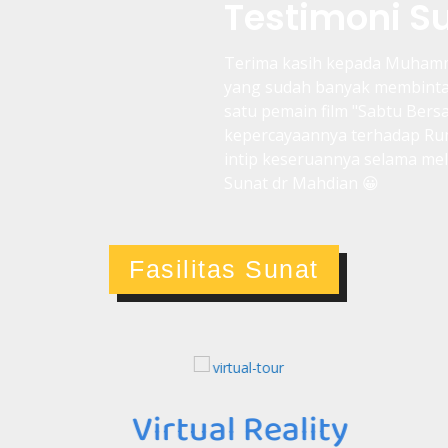
Testimoni S
Terima kasih kepada Muhamma
yang sudah banyak membintan
satu pemain film "Sabtu Bers
kepercayaannya terhadap Rum
intip keseruannya selama me
Sunat dr Mahdian 😀
Fasilitas Sunat
Virtual Reality