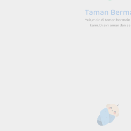
 bisa main game atau nonton
deo kesukaanmu karena ada
Taman Berma
rnet cepat di seluruh klinik!
Yuk, main di taman bermain ke
kami. Di sini aman dan seru!
unat Dewasa
uk semua yang dewasa, kami