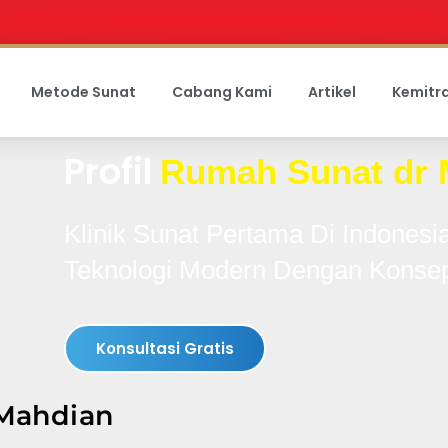
Metode Sunat
Cabang Kami
Artikel
Kemitr
Profil
Rumah Sunat dr 
Klinik Sunat Pertama Di Indone
Teknologi Modern Dengan Konse
Konsultasi Gratis
 Mahdian