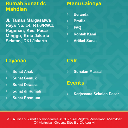
Rumah Sunat dr.
Menu Lainnya
Mahdian
Beranda
Jl. Taman Margasatwa
Profile
Raya No. 14, RT.6/RW.1,
FAQ
Ragunan, Kec. Pasar
Kontak Kami
Minggu, Kota Jakarta
Selatan, DKI Jakarta
Artikel Sunat
Layanan
CSR
Sunat Anak
Sunatan Massal
Sunat Gemuk
Events
Sunat Dewasa
Sunat di Rumah
Kerjasama Sekolah Dasar
Sunat Premium
PT. Rumah Sunatan Indonesia © 2023 All Rights Reserved. Member
Of Mahdian Group. Site By DokterM