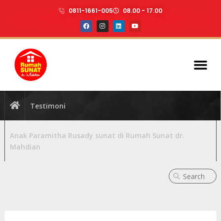
0811-1661-005
08.00 - 17.00
Testimoni
Anak Paramitha Rusady sunat di Rumah Sunat dr.
Mahdian