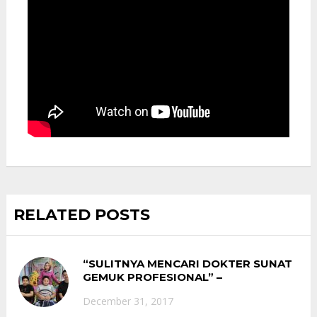
RELATED POSTS
“SULITNYA MENCARI DOKTER SUNAT
GEMUK PROFESIONAL” –
PENGALAMAN UMMI ALWIYAH ASAL
December 31, 2017
KALIMANTAN