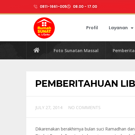
0811-1661-005
08.00 - 17.00
Profil
Layanan
Foto Sunatan Massal
Pemberita
PEMBERITAHUAN LI
JULY 27, 2014
NO COMMENTS
Dikarenakan berakhirnya bulan suci Ramadhan dan m