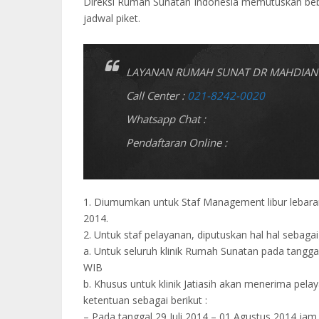
Direksi Rumah Sunatan Indonesia memutuskan bebe
jadwal piket.
LAYANAN RUMAH SUNAT DR MAHDIAN 
Call Center :
021-8242-0020
Whatsapp Chat :
Pendaftaran Online :
1. Diumumkan untuk Staf Management libur lebaran 
2014.
2. Untuk staf pelayanan, diputuskan hal hal sebagai 
a. Untuk seluruh klinik Rumah Sunatan pada tanggal 
WIB
b. Khusus untuk klinik Jatiasih akan menerima pel
ketentuan sebagai berikut :
– Pada tanggal 29 Juli 2014 – 01 Agustus 2014 jam 