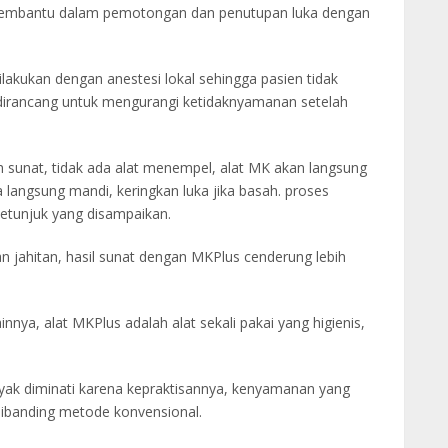
i membantu dalam pemotongan dan penutupan luka dengan
dilakukan dengan anestesi lokal sehingga pasien tidak
 dirancang untuk mengurangi ketidaknyamanan setelah
ah sunat, tidak ada alat menempel, alat MK akan langsung
 langsung mandi, keringkan luka jika basah. proses
etunjuk yang disampaikan.
an jahitan, hasil sunat dengan MKPlus cenderung lebih
nnya, alat MKPlus adalah alat sekali pakai yang higienis,
ak diminati karena kepraktisannya, kenyamanan yang
k dibanding metode konvensional.