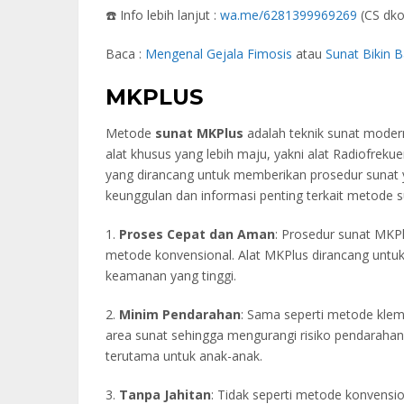
☎️ Info lebih lanjut :
wa.me/6281399969269
(CS dko
Baca :
Mengenal Gejala Fimosis
atau
Sunat Bikin 
MKPLUS
Metode
sunat MKPlus
adalah teknik sunat mode
alat khusus yang lebih maju, yakni alat Radiofrekuen
yang dirancang untuk memberikan prosedur sunat 
keunggulan dan informasi penting terkait metode 
1.
Proses Cepat dan Aman
: Prosedur sunat MKP
metode konvensional. Alat MKPlus dirancang untuk
keamanan yang tinggi.
2.
Minim Pendarahan
: Sama seperti metode kle
area sunat sehingga mengurangi risiko pendarahan 
terutama untuk anak-anak.
3.
Tanpa Jahitan
: Tidak seperti metode konvens