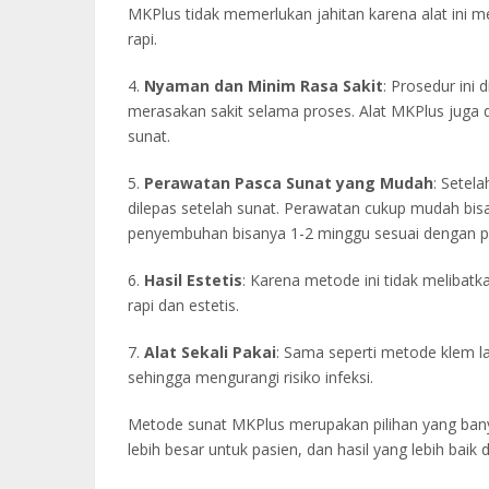
MKPlus tidak memerlukan jahitan karena alat in
rapi.
4.
Nyaman dan Minim Rasa Sakit
: Prosedur ini 
merasakan sakit selama proses. Alat MKPlus juga
sunat.
5.
Perawatan Pasca Sunat yang Mudah
: Setel
dilepas setelah sunat. Perawatan cukup mudah bisa
penyembuhan bisanya 1-2 minggu sesuai dengan p
6.
Hasil Estetis
: Karena metode ini tidak melibatk
rapi dan estetis.
7.
Alat Sekali Pakai
: Sama seperti metode klem lai
sehingga mengurangi risiko infeksi.
Metode sunat MKPlus merupakan pilihan yang bany
lebih besar untuk pasien, dan hasil yang lebih bai