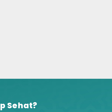
p Sehat?​