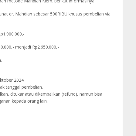
dan metode Mahdian Klem. berikut informasinya
nat dr. Mahdian sebesar 500RIBU khusus pembelian via
Rp1.900.000,-
0.000,- menjadi Rp2.650.000,-
.
Oktober 2024
jak tanggal pembelian.
lkan, ditukar atau dikembalikan (refund), namun bisa
anan kepada orang lain.