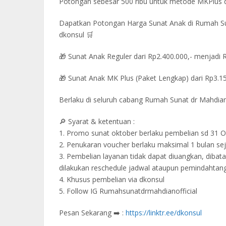
Potongan sebesar 500 ribu untuk metode MKPlus 
Dapatkan Potongan Harga Sunat Anak di Rumah Su
dkonsul 🛒
🎁 Sunat Anak Reguler dari Rp2.400.000,- menjadi 
🎁 Sunat Anak MK Plus (Paket Lengkap) dari Rp3.15
Berlaku di seluruh cabang Rumah Sunat dr Mahdian
🔎 Syarat & ketentuan :
1. Promo sunat oktober berlaku pembelian sd 31 
2. ⁠Penukaran voucher berlaku maksimal 1 bulan se
3. Pembelian layanan tidak dapat diuangkan, dibata
dilakukan reschedule jadwal ataupun pemindahtang
4. Khusus pembelian via dkonsul
5. Follow IG Rumahsunatdrmahdianofficial
Pesan Sekarang ➡️ :
https://linktr.ee/dkonsul