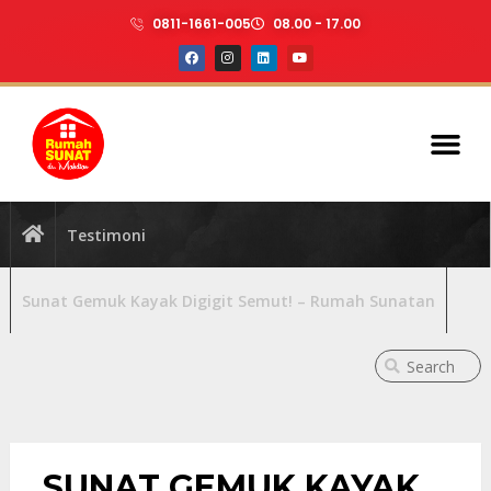
0811-1661-005
08.00 - 17.00
Testimoni
Sunat Gemuk Kayak Digigit Semut! – Rumah Sunatan
SUNAT GEMUK KAYAK