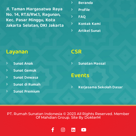
Beranda
Jl. Taman Margasatwa Raya
Profile
No. 14, RT.6/RW.1, Ragunan,
FAQ
Kec. Pasar Minggu, Kota
Kontak Kami
Jakarta Selatan, DKI Jakarta
Artikel Sunat
Layanan
CSR
Sunat Anak
Sunatan Massal
Sunat Gemuk
Events
Sunat Dewasa
Sunat di Rumah
Kerjasama Sekolah Dasar
Sunat Premium
PT. Rumah Sunatan Indonesia © 2023 All Rights Reserved. Member
Of Mahdian Group. Site By DokterM