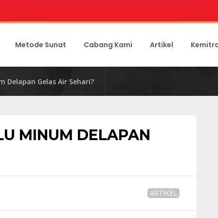
Metode Sunat
Cabang Kami
Artikel
Kemitr
m Delapan Gelas Air Sehari?
LU MINUM DELAPAN
ARTIKEL