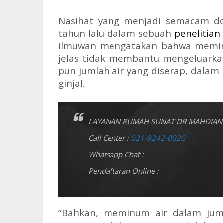
Nasihat yang menjadi semacam do
tahun lalu dalam sebuah
penelitian
ilmuwan mengatakan bahwa meminu
jelas tidak membantu mengeluarkan
pun jumlah air yang diserap, dalam
ginjal.
LAYANAN RUMAH SUNAT DR MAHDIAN 
Call Center :
021-8242-0020
Whatsapp Chat :
Pendaftaran Online :
“Bahkan, meminum air dalam jum