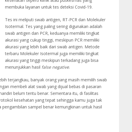
kesehatan seperti klinik atau puskesmas yang
membuka layanan untuk tes deteksi Covid-19.
Tes ini meliputi swab antigen, RT-PCR dan Molekuler
Isotermal. Tes yang paling sering digunakan adalah
swab antigen dan PCR, keduanya memiliki tingkat
akurasi yang cukup tinggi, meskipun PCR memiliki
akurasi yang lebih baik dari swab antigen. Metode
terbaru Molekuler Isotermal juga memiliki tingkat
akurasi yang tinggi meskipun terkadang juga bisa
menunjukkan hasil
false negative
.
ebih terjangkau, banyak orang yang masih memilih swab
jangan membeli alat swab yang dijual bebas di pasaran
iri belum tentu benar. Sementara itu, di fasilitas
otokol kesehatan yang tepat sehingga kamu juga tak
Jika pengambilan sampel benar kemungkinan untuk hasil