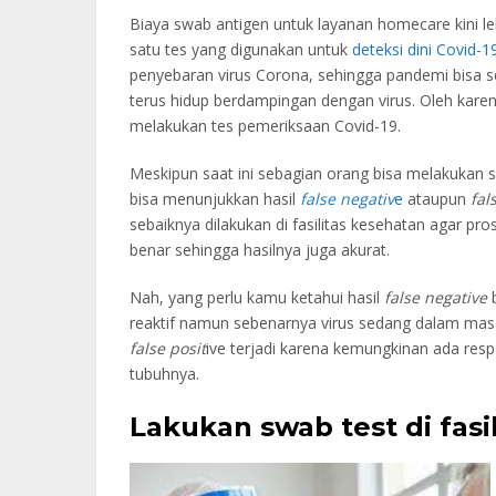
Biaya swab antigen untuk layanan homecare kini le
satu tes yang digunakan untuk
deteksi dini Covid-1
penyebaran virus Corona, sehingga pandemi bisa se
terus hidup berdampingan dengan virus. Oleh karena
melakukan tes pemeriksaan Covid-19.
Meskipun saat ini sebagian orang bisa melakukan
bisa menunjukkan hasil
false negativ
e
ataupun
fal
sebaiknya dilakukan di fasilitas kesehatan agar p
benar sehingga hasilnya juga akurat.
Nah, yang perlu kamu ketahui hasil
false negative
b
reaktif namun sebenarnya virus sedang dalam masa i
false posit
ive terjadi karena kemungkinan ada res
tubuhnya.
Lakukan swab test di fasi