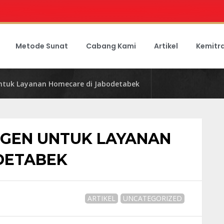
Metode Sunat
Cabang Kami
Artikel
Kemitr
untuk Layanan Homecare di Jabodetabek
TIGEN UNTUK LAYANAN
DETABEK
ARTIKEL
UNCATEGORIZED