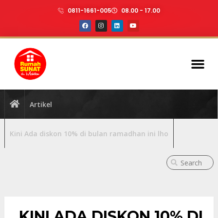
0811-1661-005
08.00 - 17.00
Artikel
Kini Ada diskon 10% di bulan ramadhan ini lho
KINI ADA DISKON 10% DI