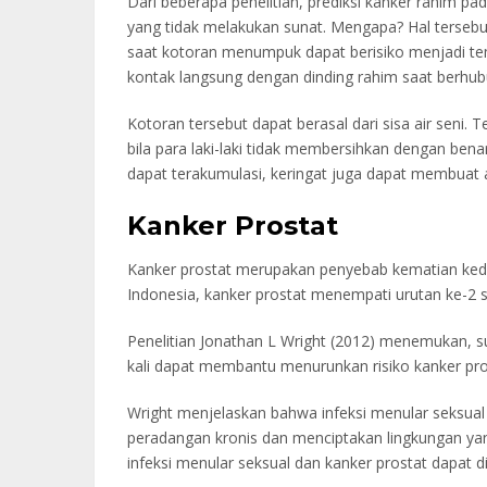
Dari beberapa penelitian, prediksi kanker rahim pa
yang tidak melakukan sunat. Mengapa? Hal tersebut
saat kotoran menumpuk dapat berisiko menjadi t
kontak langsung dengan dinding rahim saat berhub
Kotoran tersebut dapat berasal dari sisa air seni. 
bila para laki-laki tidak membersihkan dengan benar
dapat terakumulasi, keringat juga dapat membuat ar
Kanker Prostat
Kanker prostat merupakan penyebab kematian kedua 
Indonesia, kanker prostat menempati urutan ke-2 se
Penelitian Jonathan L Wright (2012) menemukan, s
kali dapat membantu menurunkan risiko kanker pr
Wright menjelaskan bahwa infeksi menular seksual 
peradangan kronis dan menciptakan lingkungan ya
infeksi menular seksual dan kanker prostat dapat 