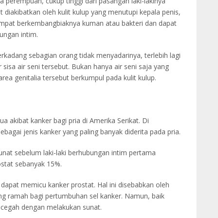
da perempuan, cukup tinggi dari pasangan laki-lakinya
 diakibatkan oleh kulit kulup yang menutupi kepala penis,
empat berkembangbiaknya kuman atau bakteri dan dapat
ungan intim.
Terkadang sebagian orang tidak menyadarinya, terlebih lagi
 sisa air seni tersebut. Bukan hanya air seni saja yang
ea genitalia tersebut berkumpul pada kulit kulup.
akibat kanker bagi pria di Amerika Serikat. Di
bagai jenis kanker yang paling banyak diderita pada pria.
unat sebelum laki-laki berhubungan intim pertama
ostat sebanyak 15%.
dapat memicu kanker prostat. Hal ini disebabkan oleh
ng ramah bagi pertumbuhan sel kanker. Namun, baik
dicegah dengan melakukan sunat.