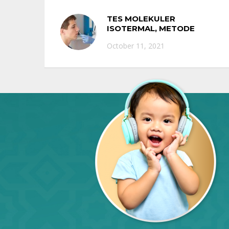
TES MOLEKULER
ISOTERMAL, METODE
TERBARU DENGAN HASIL
October 11, 2021
AKURAT