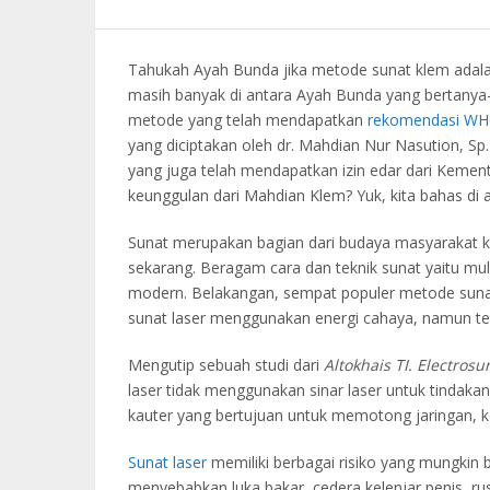
Tahukah Ayah Bunda jika metode sunat klem adalah
masih banyak di antara Ayah Bunda yang bertanya-
metode yang telah mendapatkan
rekomendasi W
yang diciptakan oleh dr. Mahdian Nur Nasution, Sp
yang juga telah mendapatkan izin edar dari Kement
keunggulan dari Mahdian Klem? Yuk, kita bahas di art
Sunat merupakan bagian dari budaya masyarakat kita
sekarang. Beragam cara dan teknik sunat yaitu mula
modern. Belakangan, sempat populer metode suna
sunat laser menggunakan energi cahaya, namun ter
Mengutip sebuah studi dari
Altokhais TI. Electrosur
laser tidak menggunakan sinar laser untuk tindak
kauter yang bertujuan untuk memotong jaringan, ko
Sunat laser
memiliki berbagai risiko yang mungkin b
menyebabkan luka bakar, cedera kelenjar penis, rus