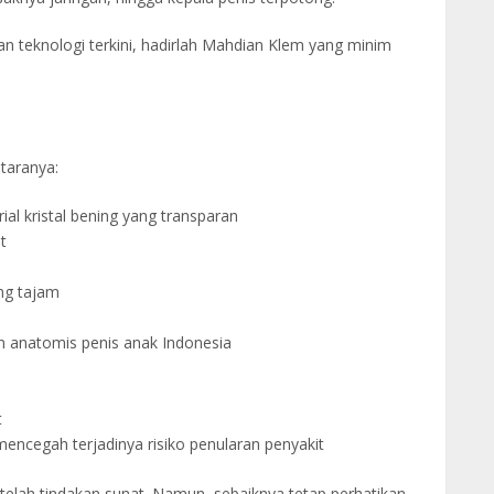
an teknologi terkini, hadirlah Mahdian Klem yang minim
taranya:
l kristal bening yang transparan
t
ng tajam
n anatomis penis anak Indonesia
t
 mencegah terjadinya risiko penularan penyakit
 setelah tindakan sunat. Namun, sebaiknya tetap perhatikan