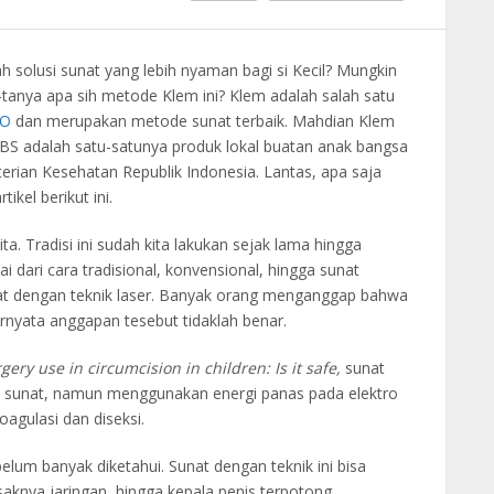
 solusi sunat yang lebih nyaman bagi si Kecil? Mungkin
tanya apa sih metode Klem ini? Klem adalah salah satu
HO
dan merupakan metode sunat terbaik. Mahdian Klem
.BS adalah satu-satunya produk lokal buatan anak bangsa
erian Kesehatan Republik Indonesia. Lantas, apa saja
ikel berikut ini.
. Tradisi ini sudah kita lakukan sejak lama hingga
i dari cara tradisional, konvensional, hingga sunat
t dengan teknik laser. Banyak orang menganggap bahwa
nyata anggapan tesebut tidaklah benar.
gery use in circumcision in children: Is it safe,
sunat
an sunat, namun menggunakan energi panas pada elektro
agulasi dan diseksi.
elum banyak diketahui. Sunat dengan teknik ini bisa
aknya jaringan, hingga kepala penis terpotong.