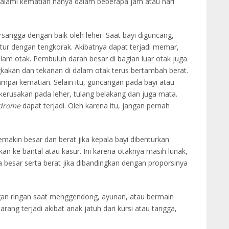
ngalami kematian hanya dalam beberapa jam atau hari
sangga dengan baik oleh leher. Saat bayi diguncang,
ur dengan tengkorak. Akibatnya dapat terjadi memar,
am otak. Pembuluh darah besar di bagian luar otak juga
akan dan tekanan di dalam otak terus bertambah berat.
pai kematian. Selain itu, guncangan pada bayi atau
kerusakan pada leher, tulang belakang dan juga mata.
ndrome
dapat terjadi. Oleh karena itu, jangan pernah
makin besar dan berat jika kepala bayi dibenturkan
n ke bantal atau kasur. Ini karena otaknya masih lunak,
 besar serta berat jika dibandingkan dengan proporsinya
ngan ringan saat menggendong, ayunan, atau bermain
rang terjadi akibat anak jatuh dari kursi atau tangga,