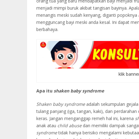
orang tua yang baru mendapatkan bayi menjadi fr
menjadi mimpi buruk akibat tangisan bayinya. Apala
menangis meski sudah kenyang, diganti popoknya 
mengguncang bayi meski anda kesal. Ini dapat m
berbahaya.
klik banne
Apa itu
shaken baby syndrome
Shaken baby syndrome
adalah sekumpulan gejala 
tulang panjang (iga, tangan, kaki), dan perdarahan 
keras. Jangan menganggap remeh hal ini, karena
s
anak atau
child abuse
dan memiliki dampak sangat
syndrome
tidak hanya berisiko mengalami kebutaa