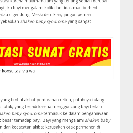
ustasi karena malam-malam yang tenang seolah berubah
gi jika bayi mengalami kolik dan tidak mau berhenti
atau digendong. Meski demikian, jangan pernah
enyebabkan
shaken baby syndrome
yang sangat
r konsultasi via wa
yang timbul akibat perdarahan retina, patahnya tulang-
di otak, yang terjadi karena mengguncang bayi terlalu
haken baby syndrome
termasuk ke dalam penganiayaan
 besar terhadap bayi. Bayi yang mengalami
shaken baby
n dan kecacatan akibat kerusakan otak permanen di