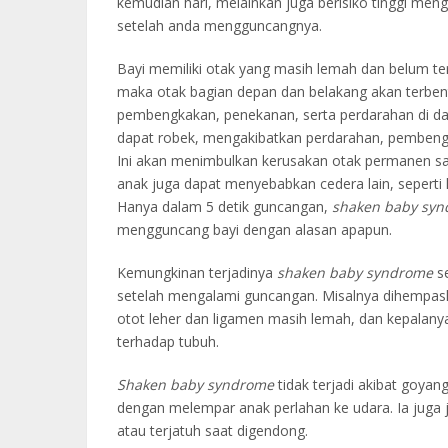
kemudian hari, melainkan juga berisiko tinggi me
setelah anda mengguncangnya.
Bayi memiliki otak yang masih lemah dan belum ter
maka otak bagian depan dan belakang akan terbent
pembengkakan, penekanan, serta perdarahan di dal
dapat robek, mengakibatkan perdarahan, pembengk
Ini akan menimbulkan kerusakan otak permanen sam
anak juga dapat menyebabkan cedera lain, seperti 
Hanya dalam 5 detik guncangan,
shaken baby sy
mengguncang bayi dengan alasan apapun.
Kemungkinan terjadinya
shaken baby syndrome
se
setelah mengalami guncangan. Misalnya dihempaska
otot leher dan ligamen masih lemah, dan kepalanya
terhadap tubuh.
Shaken baby syndrome
tidak terjadi akibat goya
dengan melempar anak perlahan ke udara. Ia juga ja
atau terjatuh saat digendong.