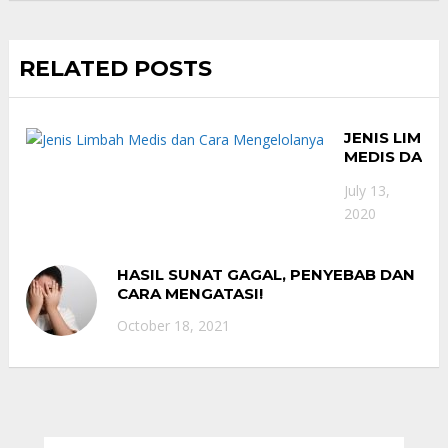
RELATED POSTS
JENIS LIMBA
MEDIS DAN
CARA
July 13,
MENGELOLA
2020
HASIL SUNAT GAGAL, PENYEBAB DAN
CARA MENGATASI!
October 18, 2021