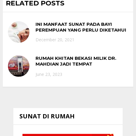
RELATED POSTS
INI MANFAAT SUNAT PADA BAYI
PEREMPUAN YANG PERLU DIKETAHUI
December 20, 2021
RUMAH KHITAN BEKASI MILIK DR.
MAHDIAN JADI TEMPAT
REKOMENDASI SUNAT ANAK
June 23, 2023
OBESITAS
SUNAT DI RUMAH