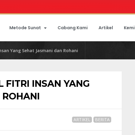
Metode Sunat
Cabang Kami
Artikel
Kemi
i Insan Yang Sehat Jasmani dan Rohani
L FITRI INSAN YANG
 ROHANI
ARTIKEL
BERITA