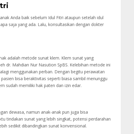
tri
ak Anda baik sebelum Idul Fitri ataupun setelah idul
t apa saja yang ada. Lalu, konsultasikan dengan dokter
-anak adalah metode sunat klem. Klem sunat yang
leh dr. Mahdian Nur Nasution SpBS. Kelebihan metode ini
 apalagi menggunakan perban. Dengan begitu perawatan
 pasien bisa beraktivitas seperti biasa sambil menunggu
lem sudah memiliki hak paten dan izin edar.
angan dewasa, namun anak-anak pun juga bisa
tu tindakan sunat yang lebih singkat, potensi perdarahan
ebih sedikit dibandingkan sunat konvensional.