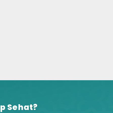
p Sehat?​